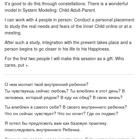
It’s good to do this through constellations. There is a wonderful
model in System Modeling: Child-Adult-Parent.
I can work with 4 people in person. Conduct a personal placement
to study the real needs and fears of the Inner Child online or at a
meeting.
After such a study, integration with the present takes place and a
person begins to go closer in his life to his Happiness.
For the first two people I will make this session as a gift. Who
cares, put +.
О чем молчит твой внутренний ребенок?
Ты чувствуешь сейчас любовь? Ты влюблен в этот день? В
человека, который рядом? В еду на обед? В свою жизнь?
Ты влюблен в самого себя? В своего внутреннего ребенка?
Что он сейчас чувствует? Что он хочет? Где он подвис?
Я хотел бы предложить вам как базовую практику,
поисследовать внутреннего Ребенка.